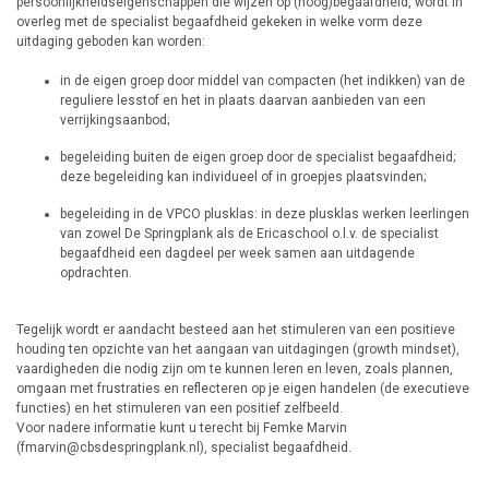
persoonlijkheidseigenschappen die wijzen op (hoog)begaafdheid, wordt in
overleg met de specialist begaafdheid gekeken in welke vorm deze
uitdaging geboden kan worden:
in de eigen groep door middel van compacten (het indikken) van de
reguliere lesstof en het in plaats daarvan aanbieden van een
verrijkingsaanbod;
begeleiding buiten de eigen groep door de specialist begaafdheid;
deze begeleiding kan individueel of in groepjes plaatsvinden;
begeleiding in de VPCO plusklas: in deze plusklas werken leerlingen
van zowel De Springplank als de Ericaschool o.l.v. de specialist
begaafdheid een dagdeel per week samen aan uitdagende
opdrachten.
Tegelijk wordt er aandacht besteed aan het stimuleren van een positieve
houding ten opzichte van het aangaan van uitdagingen (growth mindset),
vaardigheden die nodig zijn om te kunnen leren en leven, zoals plannen,
omgaan met frustraties en reflecteren op je eigen handelen (de executieve
functies) en het stimuleren van een positief zelfbeeld.
Voor nadere informatie kunt u terecht bij Femke Marvin
(fmarvin@cbsdespringplank.nl), specialist begaafdheid.