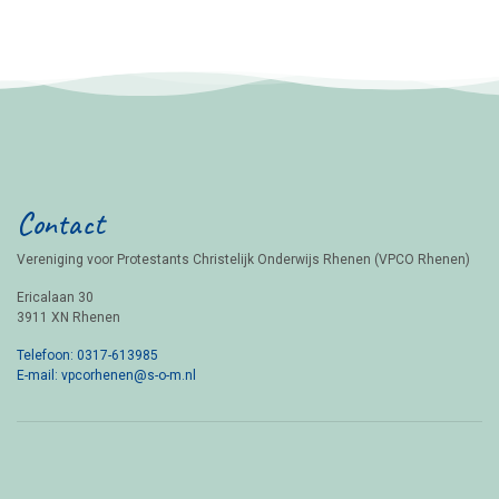
Contact
Vereniging voor Protestants Christelijk Onderwijs Rhenen (VPCO Rhenen)
Ericalaan 30
3911 XN Rhenen
Telefoon: 0317-613985
E-mail: vpcorhenen@s-o-m.nl